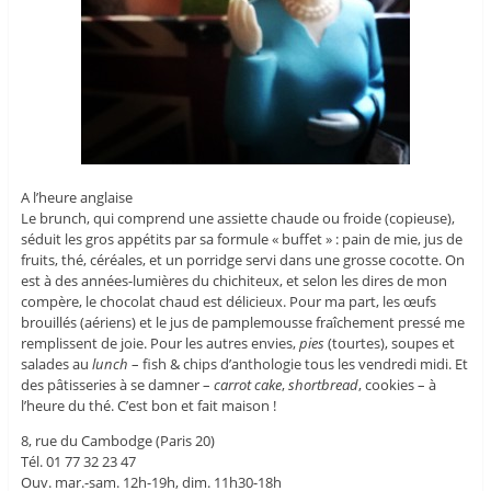
A l’heure anglaise
Le brunch, qui comprend une assiette chaude ou froide (copieuse),
séduit les gros appétits par sa formule « buffet » : pain de mie, jus de
fruits, thé, céréales, et un porridge servi dans une grosse cocotte. On
est à des années-lumières du chichiteux, et selon les dires de mon
compère, le chocolat chaud est délicieux. Pour ma part, les œufs
brouillés (aériens) et le jus de pamplemousse fraîchement pressé me
remplissent de joie. Pour les autres envies,
pies
(tourtes), soupes et
salades au
lunch
– fish & chips d’anthologie tous les vendredi midi. Et
des pâtisseries à se damner –
carrot cake
,
shortbread
, cookies – à
l’heure du thé. C’est bon et fait maison !
8, rue du Cambodge (Paris 20)
Tél. 01 77 32 23 47
Ouv. mar.-sam. 12h-19h, dim. 11h30-18h