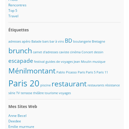
Rencontres
Top 5
Travel
Étiquettes
BD
adresses
apéro
Balade
bars
bar à vins
boulangerie
Bretagne
brunch
carnet d'adresses
caviste
cinéma
Concert
dessin
escapade
festival
guides de voyages
Jean Moulin
musique
Ménilmontant
Pablo Picasso
Paris
Paris 5
Paris 11
Paris 20
restaurant
piscine
restaurants
résistance
série TV
terrasse
théâtre
tourisme
voyages
Mes Sites Web
Anne Becel
Deedee
Emilie murmure