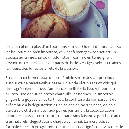
Le Lapin blanc a plus d’un tour dans son sac. Ouvert depuis 2 ans sur
les hauteurs de Ménilmontant, ce « bar à manger » coquet est un
pousse-au-crime cher aux hédonistes – comme en témoigne la
devanture constellée de 2 impacts de balle, vestiges, selon certaines
rumeurs, des funestes effets de la passion.
En ce dimanche venteux, un trio féminin sirote des cappuccinos
autour d’une palette-table basse. Un air de récup sans chichis qui
rime agréablement avec l’ambiance familiale du lieu. A l’heure du
brunch, une odeur de bacon chatouille les narines. Le smoothie
gingembre-goyave et les tartines à la confiture de kiwi servent de
préambule à la dégustation d’une salade de pois chiches, de pain
perdu salé et d’un muesli aux poires parfumé à la coco. Le Lapin
blanc, c’est aussi – et surtout – un bar à vins faisant la part belle aux
crus naturels (dégustations chaque semaine). Le mercredi, sa
formule cinéclub programme des films dans la lignée de L’Attaque de