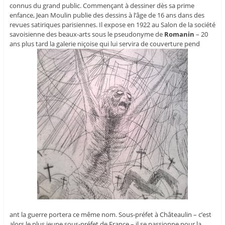
connus du grand public. Commençant à dessiner dès sa prime
enfance, Jean Moulin publie des dessins à l’âge de 16 ans dans des
revues satiriques parisiennes. Il expose en 1922 au Salon de la société
savoisienne des beaux-arts sous le pseudonyme de
Romanin
– 20
ans plus tard la galerie niçoise qui lui servira de couverture pend
ant la guerre portera ce même nom. Sous-préfet à Châteaulin – c’est
alors le plus jeune sous-préfet de France – il se passionne pour la