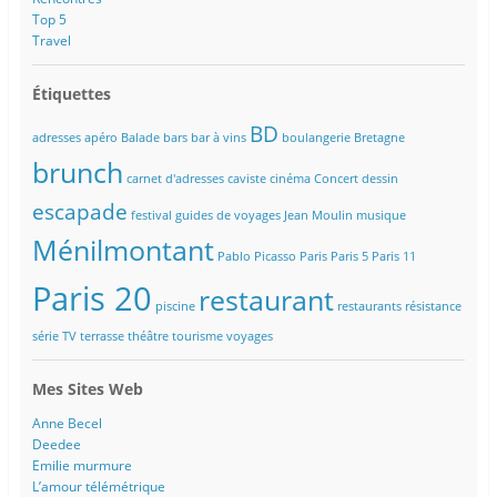
Top 5
Travel
Étiquettes
BD
adresses
apéro
Balade
bars
bar à vins
boulangerie
Bretagne
brunch
carnet d'adresses
caviste
cinéma
Concert
dessin
escapade
festival
guides de voyages
Jean Moulin
musique
Ménilmontant
Pablo Picasso
Paris
Paris 5
Paris 11
Paris 20
restaurant
piscine
restaurants
résistance
série TV
terrasse
théâtre
tourisme
voyages
Mes Sites Web
Anne Becel
Deedee
Emilie murmure
L’amour télémétrique