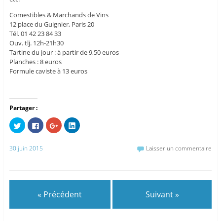
Comestibles & Marchands de Vins
12 place du Guignier, Paris 20
Tél. 01 42 23 84 33
Ouv. tlj. 12h-21h30
Tartine du jour : à partir de 9,50 euros
Planches : 8 euros
Formule caviste à 13 euros
Partager :
C
C
C
C
l
l
l
l
i
i
i
i
q
q
q
q
u
u
u
u
30 juin 2015
Laisser un commentaire
e
e
e
e
z
z
z
z
p
p
p
p
o
o
o
o
u
u
u
u
r
r
r
r
p
p
p
p
« Précédent
Suivant »
a
a
a
a
r
r
r
r
t
t
t
t
a
a
a
a
g
g
g
g