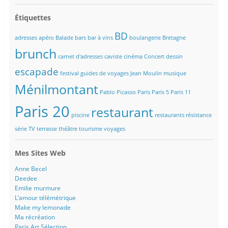
Étiquettes
BD
adresses
apéro
Balade
bars
bar à vins
boulangerie
Bretagne
brunch
carnet d'adresses
caviste
cinéma
Concert
dessin
escapade
festival
guides de voyages
Jean Moulin
musique
Ménilmontant
Pablo Picasso
Paris
Paris 5
Paris 11
Paris 20
restaurant
piscine
restaurants
résistance
série TV
terrasse
théâtre
tourisme
voyages
Mes Sites Web
Anne Becel
Deedee
Emilie murmure
L’amour télémétrique
Make my lemonade
Ma récréation
Paris Art Sélection