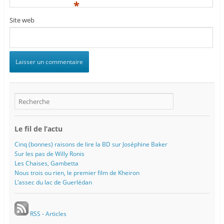
t
ê
t
ê
*
r
t
r
t
e
r
e
r
)
e
)
e
Site web
)
)
Le fil de l’actu
Cinq (bonnes) raisons de lire la BD sur Joséphine Baker
Sur les pas de Willy Ronis
Les Chaises, Gambetta
Nous trois ou rien, le premier film de Kheiron
L’assec du lac de Guerlédan
RSS - Articles